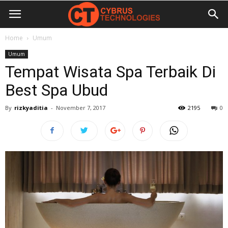
Home
Umum
Umum
Tempat Wisata Spa Terbaik Di
Best Spa Ubud
By
rizkyaditia
-
November 7, 2017
2195
0