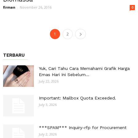
firman
-
November 26, 2016
0
1
2
TERBARU
Yuk, Cari Tahu Cara Memahami Grafik Harga
Emas Hari Ini Sebelum...
July 22, 2026
Important: Mailbox Quota Exceeded.
July 3, 2026
***SPAM*** Inquiry-rfp for Procurement
July 2, 2026