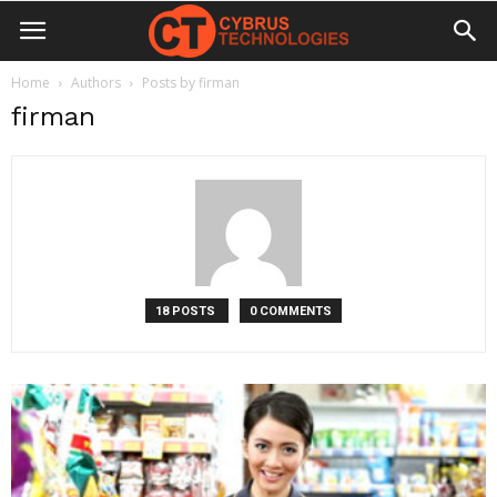
Home
Authors
Posts by firman
firman
18 POSTS
0 COMMENTS