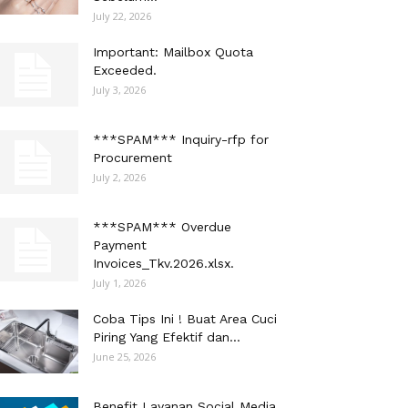
July 22, 2026
Important: Mailbox Quota
Exceeded.
July 3, 2026
***SPAM*** Inquiry-rfp for
Procurement
July 2, 2026
***SPAM*** Overdue
Payment
Invoices_Tkv.2026.xlsx.
July 1, 2026
Coba Tips Ini ! Buat Area Cuci
Piring Yang Efektif dan...
June 25, 2026
Benefit Layanan Social Media