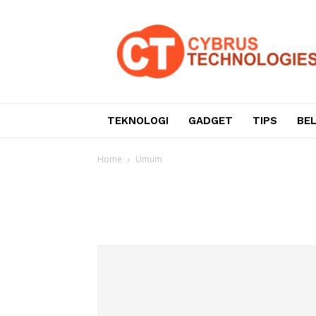
Teknologi
Informasi
dan
Komunikasi
TEKNOLOGI
GADGET
TIPS
BE
Home
Umum