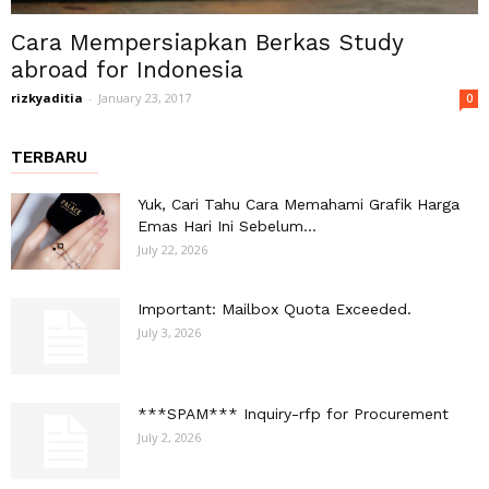
Cara Mempersiapkan Berkas Study
abroad for Indonesia
rizkyaditia
-
January 23, 2017
0
TERBARU
Yuk, Cari Tahu Cara Memahami Grafik Harga
Emas Hari Ini Sebelum...
July 22, 2026
Important: Mailbox Quota Exceeded.
July 3, 2026
***SPAM*** Inquiry-rfp for Procurement
July 2, 2026