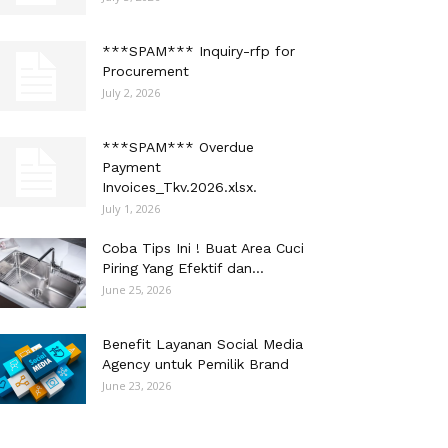
***SPAM*** Inquiry-rfp for
Procurement
July 2, 2026
***SPAM*** Overdue
Payment
Invoices_Tkv.2026.xlsx.
July 1, 2026
Coba Tips Ini ! Buat Area Cuci
Piring Yang Efektif dan...
June 25, 2026
Benefit Layanan Social Media
Agency untuk Pemilik Brand
June 23, 2026