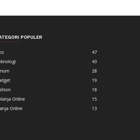
ATEGORI POPULER
ps
47
eknologi
43
mum
28
adget
19
shion
18
lanja Online
15
anja Online
13