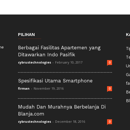
PILIHAN
K
ne
Berbagai Fasilitas Apartemen yang
Ti
Ditawarkan Indo Pasifik
T
cybrustechnologies
-
February 10, 2017
0
U
G
Spesifikasi Utama Smartphone
fa
firman
-
November 19, 2016
0
Be
Bl
Mudah Dan Murahnya Berbelanja Di
Blanja.com
cybrustechnologies
-
December 18, 2016
0