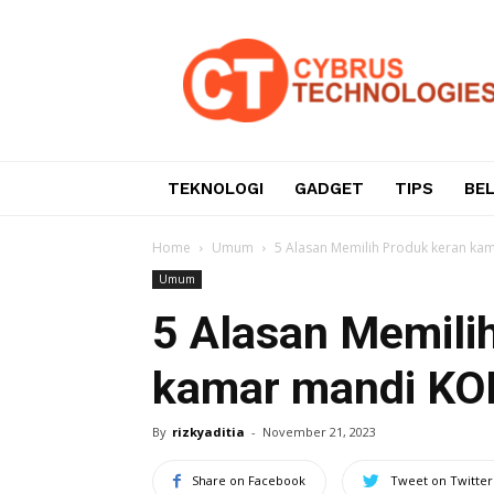
Teknologi
Informasi
dan
Komunikasi
TEKNOLOGI
GADGET
TIPS
BE
Home
Umum
5 Alasan Memilih Produk keran k
Umum
5 Alasan Memili
kamar mandi K
By
rizkyaditia
-
November 21, 2023
Share on Facebook
Tweet on Twitter