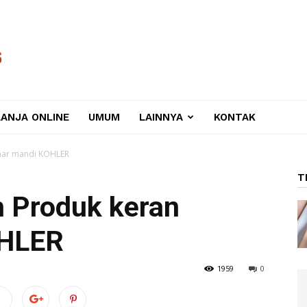
LANJA ONLINE
UMUM
LAINNYA
KONTAK
amar mandi KOHLER
T
h Produk keran
OHLER
1959
0