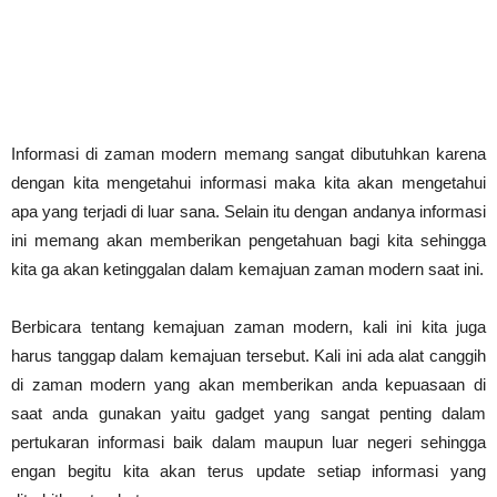
Informasi di zaman modern memang sangat dibutuhkan karena
dengan kita mengetahui informasi maka kita akan mengetahui
apa yang terjadi di luar sana. Selain itu dengan andanya informasi
ini memang akan memberikan pengetahuan bagi kita sehingga
kita ga akan ketinggalan dalam kemajuan zaman modern saat ini.
Berbicara tentang kemajuan zaman modern, kali ini kita juga
harus tanggap dalam kemajuan tersebut. Kali ini ada alat canggih
di zaman modern yang akan memberikan anda kepuasaan di
saat anda gunakan yaitu gadget yang sangat penting dalam
pertukaran informasi baik dalam maupun luar negeri sehingga
engan begitu kita akan terus update setiap informasi yang