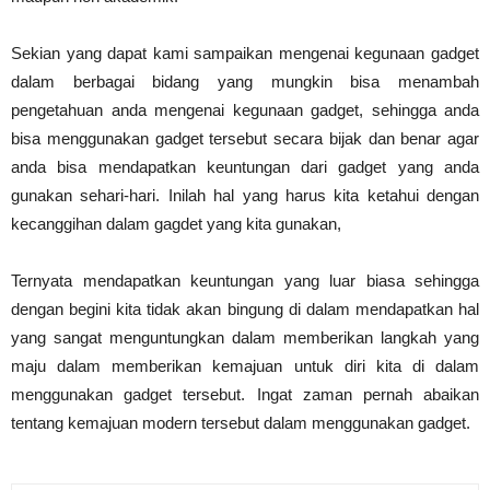
Sekian yang dapat kami sampaikan mengenai kegunaan gadget
dalam berbagai bidang yang mungkin bisa menambah
pengetahuan anda mengenai kegunaan gadget, sehingga anda
bisa menggunakan gadget tersebut secara bijak dan benar agar
anda bisa mendapatkan keuntungan dari gadget yang anda
gunakan sehari-hari. Inilah hal yang harus kita ketahui dengan
kecanggihan dalam gagdet yang kita gunakan,
Ternyata mendapatkan keuntungan yang luar biasa sehingga
dengan begini kita tidak akan bingung di dalam mendapatkan hal
yang sangat menguntungkan dalam memberikan langkah yang
maju dalam memberikan kemajuan untuk diri kita di dalam
menggunakan gadget tersebut. Ingat zaman pernah abaikan
tentang kemajuan modern tersebut dalam menggunakan gadget.