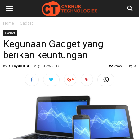
Home
Gadget
Gadget
Kegunaan Gadget yang
berikan keuntungan
By
rizkyaditia
-
August 25, 2017
2983
0