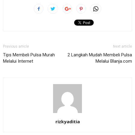
Previous article
Next article
Tips Membeli Pulsa Murah
2 Langkah Mudah Membeli Pulsa
Melalui Internet
Melalui Blanja.com
rizkyaditia