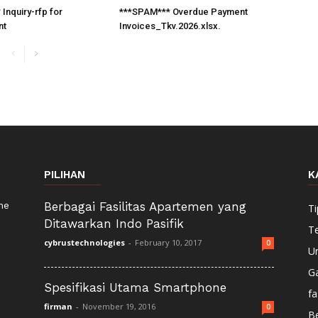
Inquiry-rfp for
***SPAM*** Overdue Payment
nt
Invoices_Tkv.2026.xlsx.
PILIHAN
K
ne
Berbagai Fasilitas Apartemen yang
Ti
Ditawarkan Indo Pasifik
T
cybrustechnologies
-
February 10, 2017
0
U
G
Spesifikasi Utama Smartphone
fa
firman
-
November 19, 2016
0
Be