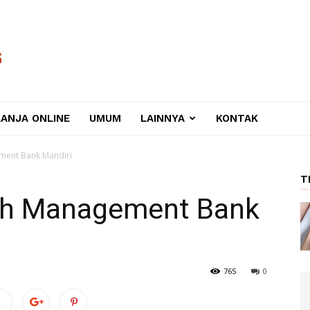
LANJA ONLINE
UMUM
LAINNYA
KONTAK
ent Bank Mandiri
T
h Management Bank
765
0