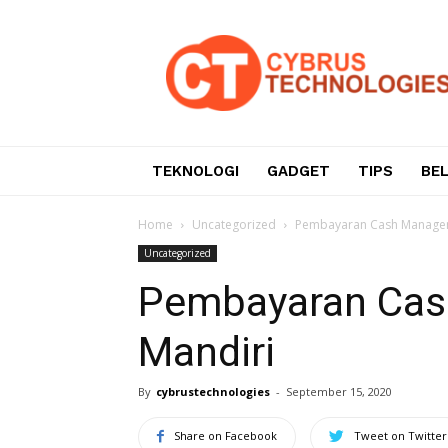
Teknologi
Informasi
dan
Komunikasi
TEKNOLOGI
GADGET
TIPS
BE
Home
Uncategorized
Pembayaran Cash Managem
Uncategorized
Pembayaran Cas
Mandiri
By
cybrustechnologies
-
September 15, 2020
Share on Facebook
Tweet on Twitter