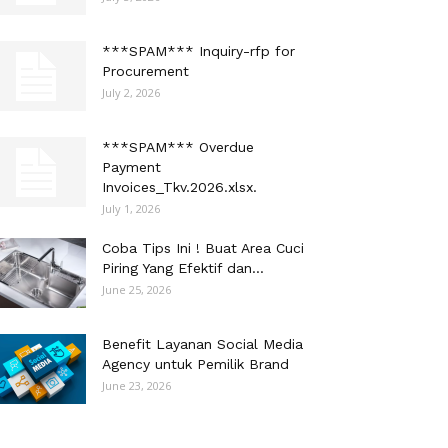
***SPAM*** Inquiry-rfp for
Procurement
July 2, 2026
***SPAM*** Overdue
Payment
Invoices_Tkv.2026.xlsx.
July 1, 2026
Coba Tips Ini ! Buat Area Cuci
Piring Yang Efektif dan...
June 25, 2026
Benefit Layanan Social Media
Agency untuk Pemilik Brand
June 23, 2026