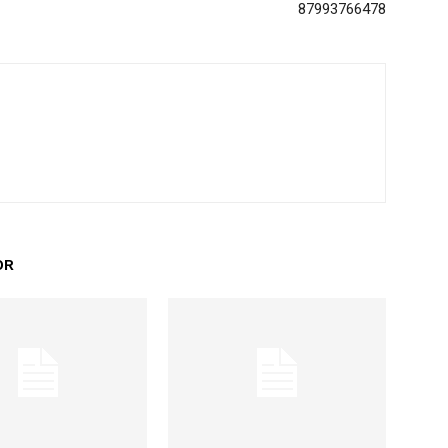
87993766478
OR