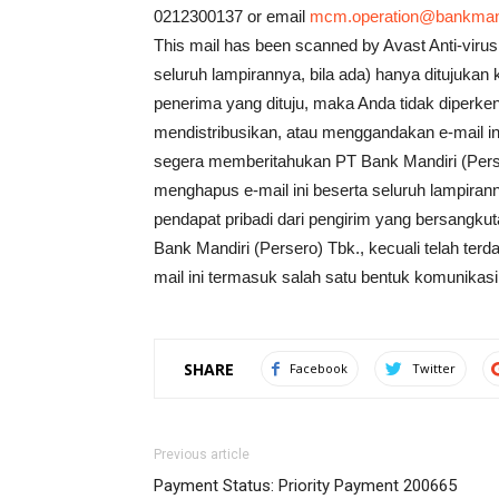
0212300137 or email
mcm.operation@bankmandi
This mail has been scanned by Avast Anti-virus 
seluruh lampirannya, bila ada) hanya ditujukan
penerima yang dituju, maka Anda tidak diper
mendistribusikan, atau menggandakan e-mail i
segera memberitahukan PT Bank Mandiri (Perser
menghapus e-mail ini beserta seluruh lampira
pendapat pribadi dari pengirim yang bersangk
Bank Mandiri (Persero) Tbk., kecuali telah te
mail ini termasuk salah satu bentuk komunikasi
SHARE
Facebook
Twitter
Previous article
Payment Status: Priority Payment 200665