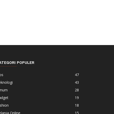
ATEGORI POPULER
ps
47
eknologi
43
mum
28
adget
19
shion
18
lanja Online
15